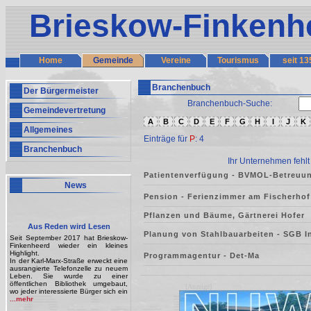
Brieskow-Finkenh
Home
Gemeinde
Vereine
Tourismus
seit 13
Branchenbuch
Der Bürgermeister
Branchenbuch-Suche:
Gemeindevertretung
A
B
C
D
E
F
G
H
I
J
K
Allgemeines
Einträge für
P
: 4
Branchenbuch
Ihr Unternehmen fehlt
Patientenverfügung - BVMOL-Betreuun
News
Pension - Ferienzimmer am Fischerhof
Pflanzen und Bäume, Gärtnerei Hofer
Aus Reden wird Lesen
Planung von Stahlbauarbeiten - SGB 
Seit September 2017 hat Brieskow-
Finkenheerd wieder ein kleines
Highlight.
Programmagentur - Det-Ma
In der Karl-Marx-Straße erweckt eine
ausrangierte Telefonzelle zu neuem
Leben. Sie wurde zu einer
öffentlichen Bibliothek umgebaut,
[Anzeige]
wo jeder interessierte Bürger sich ein
...mehr