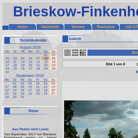
Brieskow-Finkenh
Home
Gemeinde
Vereine
Tourismus
seit 13
Galerie
Terminkalender
August 2026
Mo
Di
Mi
Do
Fr
Sa
So
Bri
01
02
03
04
05
06
07
08
09
10
11
12
13
14
15
16
Bild 1 von 8
<<
|
17
18
19
20
21
22
23
24
25
26
27
28
29
30
K
31
September 2026
Mo
Di
Mi
Do
Fr
Sa
So
01
02
03
04
05
06
07
08
09
10
11
12
13
14
15
16
17
18
19
20
21
22
23
24
25
26
27
28
29
30
News
Aus Reden wird Lesen
Seit September 2017 hat Brieskow-
Finkenheerd wieder ein kleines