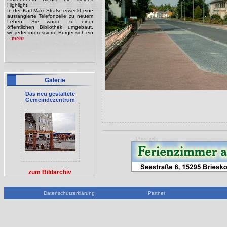
Highlight.
In der Karl-Marx-Straße erweckt eine
ausrangierte Telefonzelle zu neuem
Leben. Sie wurde zu einer
öffentlichen Bibliothek umgebaut,
wo jeder interessierte Bürger sich ein
...mehr
Galerie
Das neu gestaltete
Gemeindezentrum
[Anzeige]
zum Bildarchiv
Datenschutzerklärung
Partner