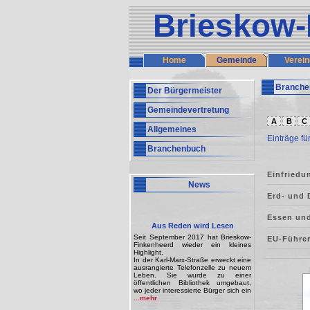
Brieskow-
Home
Gemeinde
Verein
Branche
Der Bürgermeister
Gemeindevertretung
A
B
C
Allgemeines
Einträge fü
Branchenbuch
Einfriedu
News
Erd- und
Essen und
Aus Reden wird Lesen
Seit September 2017 hat Brieskow-
EU-Führe
Finkenheerd wieder ein kleines
Highlight.
In der Karl-Marx-Straße erweckt eine
ausrangierte Telefonzelle zu neuem
Leben. Sie wurde zu einer
öffentlichen Bibliothek umgebaut,
wo jeder interessierte Bürger sich ein
...mehr