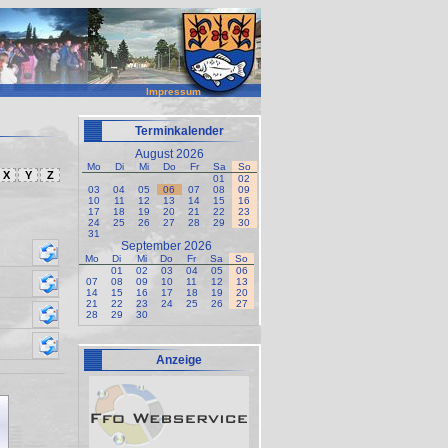
Impressum
Terminkalender
August 2026
Mo
Di
Mi
Do
Fr
Sa
So
X
Y
Z
01
02
03
04
05
06
07
08
09
10
11
12
13
14
15
16
17
18
19
20
21
22
23
24
25
26
27
28
29
30
31
September 2026
Mo
Di
Mi
Do
Fr
Sa
So
01
02
03
04
05
06
07
08
09
10
11
12
13
14
15
16
17
18
19
20
21
22
23
24
25
26
27
28
29
30
Anzeige