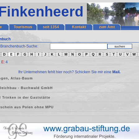
Finkenheerd
e
Tourismus
seit 1354
Kontakt
zum Amt
nbuch
Branchenbuch-Suche:
suchen
D
E
F
G
H
I
J
K
L
M
N
O
P
Q
R
S
T
U
V
W
r
E
: 4
Ihr Unternehmen fehlt hier noch? Schicken Sie mir eine
Mail.
ngen, Atlas-Baum
 Deichbau - Buchwald GmbH
 Trinken in der Gaststätte
rschein aus Polen ohne MPU
[Anzeige]