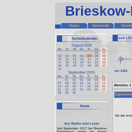
Brieskow-
Home
Gemeinde
Verein
seit 13
Terminkalender
August 2026
Mo
Di
Mi
Do
Fr
Sa
So
01
02
03
04
05
06
07
08
09
10
11
12
13
14
15
16
17
18
19
20
21
22
23
24
25
26
27
28
29
30
31
vor 1354
September 2026
Mo
Di
Mi
Do
Fr
Sa
So
01
02
03
04
05
06
07
08
09
10
11
12
13
Berichte: 1
14
15
16
17
18
19
20
21
22
23
24
25
26
27
28
29
30
Eigentüme
News
Vor der ers
Aus Reden wird Lesen
Seit September 2017 hat Brieskow-
Finkenheerd wieder ein kleines