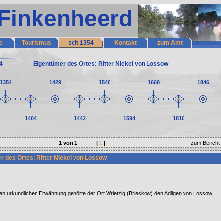
Finkenheerd
e
Tourismus
seit 1354
Kontakt
zum Amt
54
Eigentümer des Ortes: Ritter Niekel von Lossow
1354
1429
1540
1668
1846
1404
1442
1594
1810
1 von 1
<<
|
1
|
>>
zum Bericht
r des Ortes: Ritter Niekel von Lossow
ten urkundlichen Erwähnung gehörte der Ort Wrietzig (Brieskow) den Adligen von Lossow.